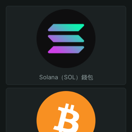
Solana（SOL）錢包