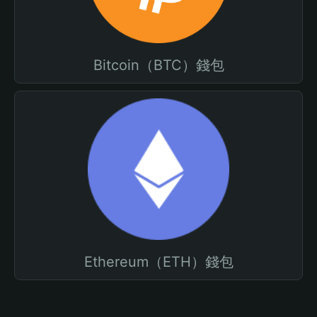
Bitcoin（BTC）錢包
Ethereum（ETH）錢包