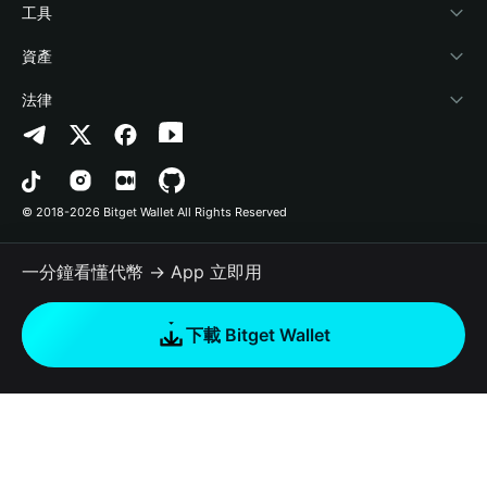
加密資訊
Payfi Crypto
連接錢包
風險保障基金
工具
幫助中心
Crypto Swap API
Bitget Wallet Pay
安全防護技術
快捷買幣
資產
‌聯繫我們
Altcoin Season Index
合作上架
授權檢測
Arbitrum
法律
品牌資源
Prediction Markets
合約檢測
Avalanche
隱私協議
工作機會
DApp
批次轉帳
Bitcoin
用戶使用協議
© 2018-2026 Bitget Wallet All Rights Reserved
官方渠道驗證
Trade
BNB Chain
Risk Disclosure
一分鐘看懂代幣 → App 立即用
RWA
Polygon
如何購買加密貨幣
下載 Bitget Wallet