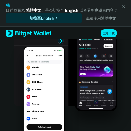
English
日本語
目前頁面為
繁體中文
。是否切換至
English
以查看對應語言內容？
Tiếng Việt
切換至English
繼續使用繁體中文
Русский
Español (Latinoamérica)
立即下載
Türkçe
Italiano
Français
Deutsch
简体中文
繁體中文
Português (Portugal)
Bahasa Indonesia
ภาษาไทย
हिन्दी
বাংলা
Español
Português (Brasil)
Español (Argentina)