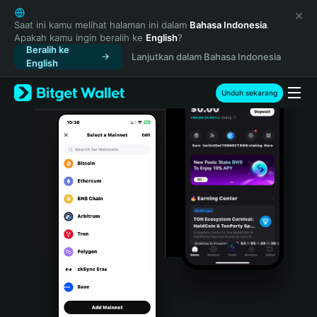
English
日本語
Saat ini kamu melihat halaman ini dalam
Bahasa Indonesia
.
Apakah kamu ingin beralih ke
English
?
Tiếng Việt
Beralih ke
Lanjutkan dalam Bahasa Indonesia
Русский
English
Español (Latinoamérica)
Türkçe
Unduh sekarang
Italiano
Français
Deutsch
简体中文
繁體中文
Português (Portugal)
Bahasa Indonesia
ภาษาไทย
हिन्दी
বাংলা
Español
Português (Brasil)
Español (Argentina)