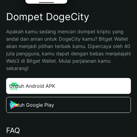
Dompet DogeCity
Apakah kamu sedang mencari dompet kripto yang 
andal dan aman untuk DogeCity kamu? Bitget Wallet 
akan menjadi pilihan terbaik kamu. Dipercaya oleh 40 
juta pengguna, kamu dapat dengan bebas menjelajahi 
Web3 di Bitget Wallet. Mulai perjalanan kamu 
sekarang!
Unduh Android APK
Unduh Google Play
FAQ