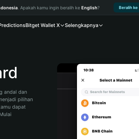
ndonesia
. Apakah kamu ingin beralih ke
English
?
Beralih ke
Predictions
Bitget Wallet X
Selengkapnya
rd
 andal dan 
njadi pilihan 
kamu dapat 
ulai 