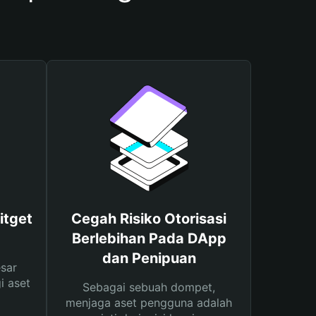
itget
Cegah Risiko Otorisasi
Berlebihan Pada DApp
dan Penipuan
sar
i aset
Sebagai sebuah dompet,
menjaga aset pengguna adalah