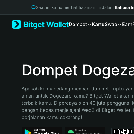
English
Saat ini kamu melihat halaman ini dalam
Bahasa I
日本語
Tiếng Việt
Dompet
Kartu
Swap
Earn
Русский
Español (Latinoamérica)
Türkçe
Italiano
Français
Deutsch
Dompet Dogeza
简体中文
繁體中文
Português (Portugal)
Apakah kamu sedang mencari dompet kripto yang
Bahasa Indonesia
aman untuk Dogezard kamu? Bitget Wallet akan me
ภาษาไทย
terbaik kamu. Dipercaya oleh 40 juta pengguna, 
हिन्दी
dengan bebas menjelajahi Web3 di Bitget Wallet. M
বাংলা
perjalanan kamu sekarang!
Español
Português (Brasil)
Español (Argentina)