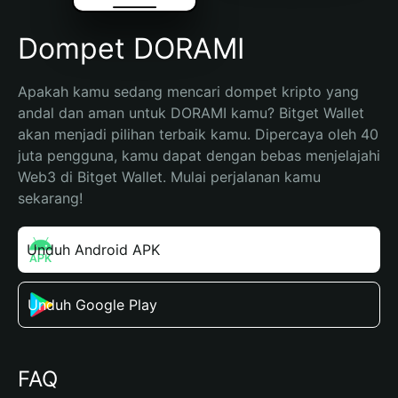
Dompet DORAMI
Apakah kamu sedang mencari dompet kripto yang 
andal dan aman untuk DORAMI kamu? Bitget Wallet 
akan menjadi pilihan terbaik kamu. Dipercaya oleh 40 
juta pengguna, kamu dapat dengan bebas menjelajahi 
Web3 di Bitget Wallet. Mulai perjalanan kamu 
sekarang!
Unduh Android APK
Unduh Google Play
FAQ