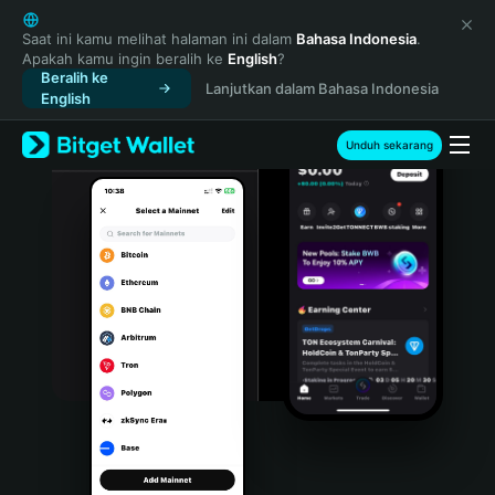
English
日本語
Saat ini kamu melihat halaman ini dalam
Bahasa Indonesia
.
Apakah kamu ingin beralih ke
English
?
Tiếng Việt
Beralih ke
Lanjutkan dalam Bahasa Indonesia
Русский
English
Español (Latinoamérica)
Türkçe
Unduh sekarang
Italiano
Français
Deutsch
简体中文
繁體中文
Português (Portugal)
Bahasa Indonesia
ภาษาไทย
हिन्दी
বাংলা
Español
Português (Brasil)
Español (Argentina)