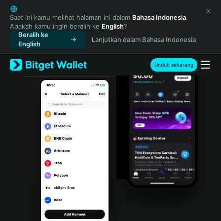
English
日本語
Saat ini kamu melihat halaman ini dalam
Bahasa Indonesia
.
Apakah kamu ingin beralih ke
English
?
Tiếng Việt
Beralih ke
Lanjutkan dalam Bahasa Indonesia
Русский
English
Español (Latinoamérica)
Türkçe
Unduh sekarang
Italiano
Français
Deutsch
简体中文
繁體中文
Português (Portugal)
Bahasa Indonesia
ภาษาไทย
हिन्दी
বাংলা
Español
Português (Brasil)
Español (Argentina)