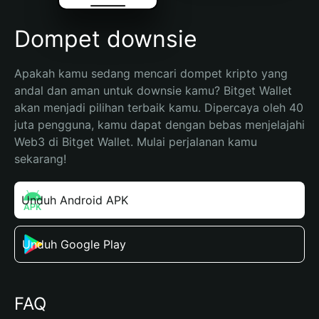
Dompet downsie
Apakah kamu sedang mencari dompet kripto yang 
andal dan aman untuk downsie kamu? Bitget Wallet 
akan menjadi pilihan terbaik kamu. Dipercaya oleh 40 
juta pengguna, kamu dapat dengan bebas menjelajahi 
Web3 di Bitget Wallet. Mulai perjalanan kamu 
sekarang!
Unduh Android APK
Unduh Google Play
FAQ