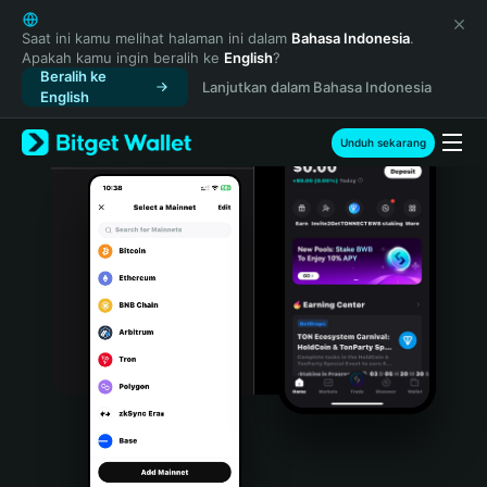
English
日本語
Saat ini kamu melihat halaman ini dalam
Bahasa Indonesia
.
Apakah kamu ingin beralih ke
English
?
Tiếng Việt
Beralih ke
Lanjutkan dalam Bahasa Indonesia
Русский
English
Español (Latinoamérica)
Türkçe
Unduh sekarang
Italiano
Français
Deutsch
简体中文
繁體中文
Português (Portugal)
Bahasa Indonesia
ภาษาไทย
हिन्दी
বাংলা
Español
Português (Brasil)
Español (Argentina)