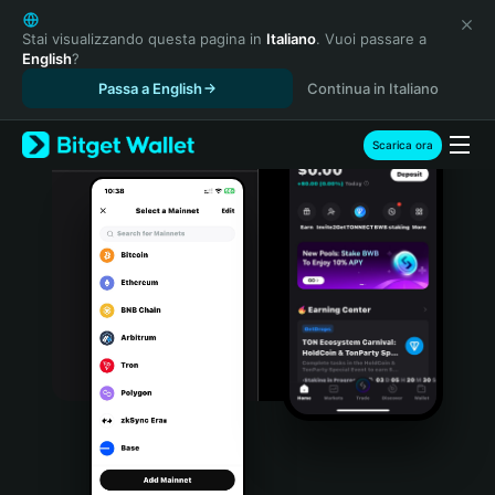
English
日本語
Stai visualizzando questa pagina in
Italiano
. Vuoi passare a
English
?
Tiếng Việt
Passa a English
Continua in Italiano
Русский
Español (Latinoamérica)
Türkçe
Scarica ora
Italiano
Français
Deutsch
简体中文
繁體中文
Português (Portugal)
Bahasa Indonesia
ภาษาไทย
हिन्दी
বাংলা
Español
Português (Brasil)
Español (Argentina)