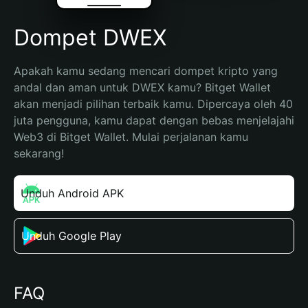
Dompet DWEX
Apakah kamu sedang mencari dompet kripto yang 
andal dan aman untuk DWEX kamu? Bitget Wallet 
akan menjadi pilihan terbaik kamu. Dipercaya oleh 40 
juta pengguna, kamu dapat dengan bebas menjelajahi 
Web3 di Bitget Wallet. Mulai perjalanan kamu 
sekarang!
Unduh Android APK
Unduh Google Play
FAQ