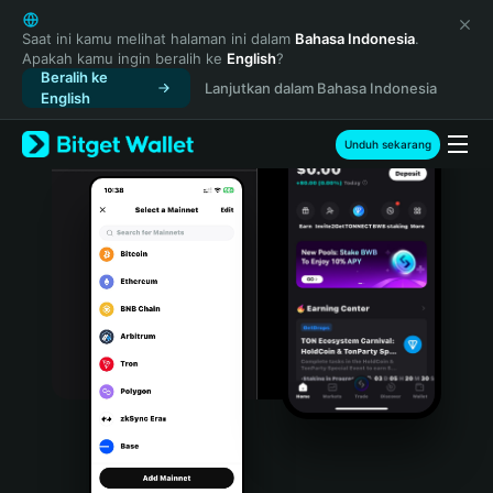
English
日本語
Saat ini kamu melihat halaman ini dalam
Bahasa Indonesia
.
Apakah kamu ingin beralih ke
English
?
Tiếng Việt
Beralih ke
Lanjutkan dalam Bahasa Indonesia
Русский
English
Español (Latinoamérica)
Türkçe
Unduh sekarang
Italiano
Français
Deutsch
简体中文
繁體中文
Português (Portugal)
Bahasa Indonesia
ภาษาไทย
हिन्दी
বাংলা
Español
Português (Brasil)
Español (Argentina)