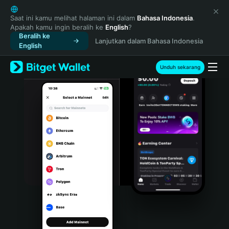
English
日本語
Saat ini kamu melihat halaman ini dalam
Bahasa Indonesia
.
Apakah kamu ingin beralih ke
English
?
Tiếng Việt
Beralih ke
Lanjutkan dalam Bahasa Indonesia
Русский
English
Español (Latinoamérica)
Türkçe
Unduh sekarang
Italiano
Français
Deutsch
简体中文
繁體中文
Português (Portugal)
Bahasa Indonesia
ภาษาไทย
हिन्दी
বাংলা
Español
Português (Brasil)
Español (Argentina)