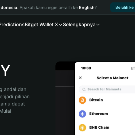
ndonesia
. Apakah kamu ingin beralih ke
English
?
Beralih ke
Predictions
Bitget Wallet X
Selengkapnya
FY
 andal dan 
jadi pilihan 
kamu dapat 
ulai 