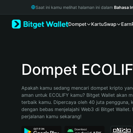
English
Saat ini kamu melihat halaman ini dalam
Bahasa I
日本語
Tiếng Việt
Dompet
Kartu
Swap
Earn
Русский
Español (Latinoamérica)
Türkçe
Italiano
Français
Deutsch
Dompet ECOLI
简体中文
繁體中文
Português (Portugal)
Apakah kamu sedang mencari dompet kripto yang
Bahasa Indonesia
aman untuk ECOLIFY kamu? Bitget Wallet akan men
ภาษาไทย
terbaik kamu. Dipercaya oleh 40 juta pengguna, 
हिन्दी
dengan bebas menjelajahi Web3 di Bitget Wallet. M
বাংলা
perjalanan kamu sekarang!
Español
Português (Brasil)
Español (Argentina)