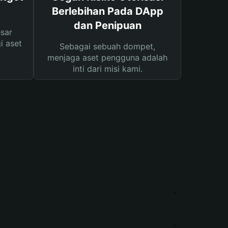
Berlebihan Pada DApp
dan Penipuan
sar
i aset
Sebagai sebuah dompet,
menjaga aset pengguna adalah
inti dari misi kami.