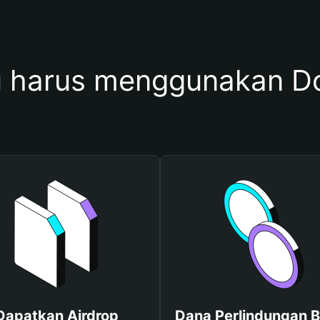
 harus menggunakan D
Dapatkan Airdrop
Dana Perlindungan B