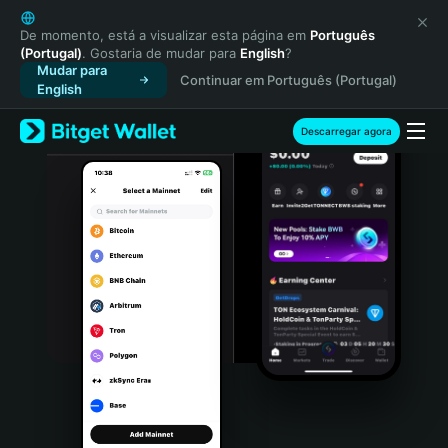
English
日本語
De momento, está a visualizar esta página em
Português
(Portugal)
. Gostaria de mudar para
English
?
Tiếng Việt
Mudar para
Continuar em Português (Portugal)
Русский
English
Español (Latinoamérica)
Türkçe
Descarregar agora
Italiano
Français
Deutsch
简体中文
繁體中文
Português (Portugal)
Bahasa Indonesia
ภาษาไทย
हिन्दी
বাংলা
Español
Português (Brasil)
Español (Argentina)