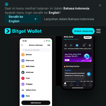
English
日本語
Saat ini kamu melihat halaman ini dalam
Bahasa Indonesia
.
Apakah kamu ingin beralih ke
English
?
Tiếng Việt
Beralih ke
Lanjutkan dalam Bahasa Indonesia
Русский
English
Español (Latinoamérica)
Türkçe
Unduh sekarang
Italiano
Français
Deutsch
简体中文
繁體中文
Português (Portugal)
Bahasa Indonesia
ภาษาไทย
हिन्दी
বাংলা
Español
Português (Brasil)
Español (Argentina)