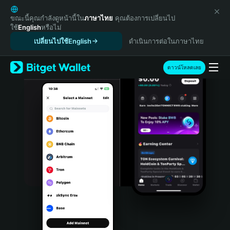
English
日本語
ขณะนี้คุณกำลังดูหน้านี้ใน
ภาษาไทย
คุณต้องการเปลี่ยนไป
ใช้
English
หรือไม่
Tiếng Việt
เปลี่ยนไปใช้English
ดำเนินการต่อในภาษาไทย
Русский
Español (Latinoamérica)
Türkçe
ดาวน์โหลดเลย
Italiano
Français
Deutsch
简体中文
繁體中文
Português (Portugal)
Bahasa Indonesia
ภาษาไทย
हिन्दी
বাংলা
Español
Português (Brasil)
Español (Argentina)