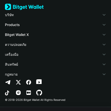
บริษัท
เกี่ยวกับ Bitget Wallet
Products
Blog
Crypto Card
Bitget Wallet X
Academy
Stablecoin Earn
นักพัฒนา
ความปลอดภัย
ข่าวสารด้านคริปโต
Payfi Crypto
เชื่อมต่อ Wallet
Protection Fund
เครื่องมือ
ศูนย์ช่วยเหลือ
Crypto Swap API
Bitget Wallet Pay
เทคโนโลยีความปลอดภัย
ซื้อคริปโต
สินทรัพย์
ติดต่อเรา
Altcoin Season Index
ลิสต์โปรเจกต์
การตรวจจับการอนุญาต
Arbitrum
กฎหมาย
ทรัพยากรข้อมูลของแบรนด์
Prediction Markets
การตรวจจับสัญญา
Avalanche
นโยบายความเป็นส่วนตัว
อาชีพ
DApp
การโอนเป็นชุด
Bitcoin
ข้อตกลงในการใช้บริการ
© 2018-2026 Bitget Wallet All Rights Reserved
การยืนยันช่องทางอย่างเป็นทางการ
Trade
BNB Chain
Risk Disclosure