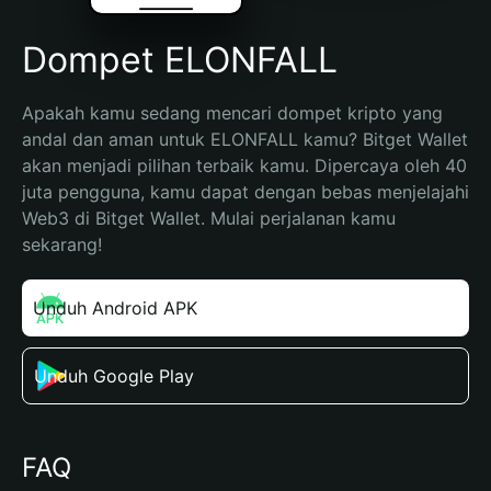
Dompet ELONFALL
Apakah kamu sedang mencari dompet kripto yang 
andal dan aman untuk ELONFALL kamu? Bitget Wallet 
akan menjadi pilihan terbaik kamu. Dipercaya oleh 40 
juta pengguna, kamu dapat dengan bebas menjelajahi 
Web3 di Bitget Wallet. Mulai perjalanan kamu 
sekarang!
Unduh Android APK
Unduh Google Play
FAQ