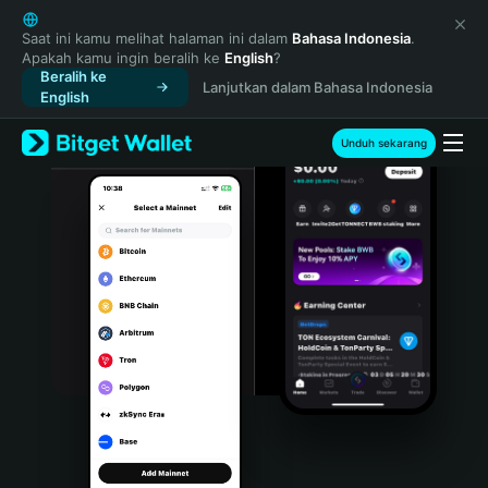
English
日本語
Saat ini kamu melihat halaman ini dalam
Bahasa Indonesia
.
Apakah kamu ingin beralih ke
English
?
Tiếng Việt
Beralih ke
Lanjutkan dalam Bahasa Indonesia
Русский
English
Español (Latinoamérica)
Türkçe
Unduh sekarang
Italiano
Français
Deutsch
简体中文
繁體中文
Português (Portugal)
Bahasa Indonesia
ภาษาไทย
हिन्दी
বাংলা
Español
Português (Brasil)
Español (Argentina)