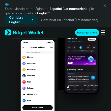
English
日本語
Estás viendo esta página en
Español (Latinoamérica)
. ¿Te
gustaría cambiarte a
English
?
Tiếng Việt
Cambia a
Continuar en Español (Latinoamérica)
Русский
English
Español (Latinoamérica)
Türkçe
Descargar ahora
Italiano
Français
Deutsch
简体中文
繁體中文
Português (Portugal)
Bahasa Indonesia
ภาษาไทย
हिन्दी
বাংলা
Español
Português (Brasil)
Español (Argentina)