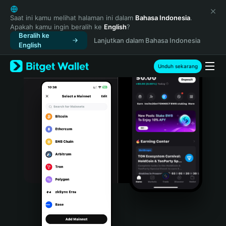
English
日本語
Saat ini kamu melihat halaman ini dalam
Bahasa Indonesia
.
Apakah kamu ingin beralih ke
English
?
Tiếng Việt
Beralih ke
Lanjutkan dalam Bahasa Indonesia
Русский
English
Español (Latinoamérica)
Türkçe
Unduh sekarang
Italiano
Français
Deutsch
简体中文
繁體中文
Português (Portugal)
Bahasa Indonesia
ภาษาไทย
हिन्दी
বাংলা
Español
Português (Brasil)
Español (Argentina)