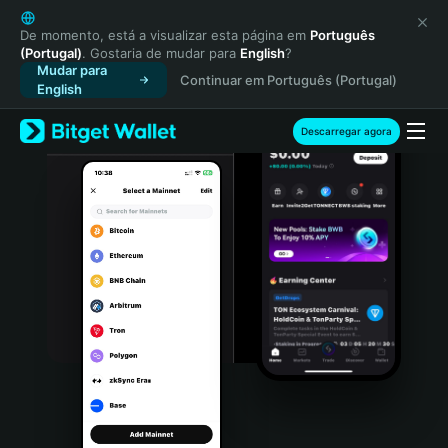
English
日本語
De momento, está a visualizar esta página em
Português
(Portugal)
. Gostaria de mudar para
English
?
Tiếng Việt
Mudar para
Continuar em Português (Portugal)
Русский
English
Español (Latinoamérica)
Türkçe
Descarregar agora
Italiano
Français
Deutsch
简体中文
繁體中文
Português (Portugal)
Bahasa Indonesia
ภาษาไทย
हिन्दी
বাংলা
Español
Português (Brasil)
Español (Argentina)