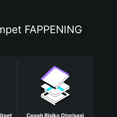
mpet FAPPENING
itget
Cegah Risiko Otorisasi