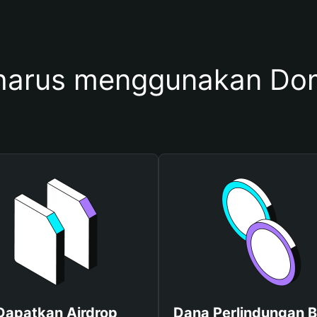
harus menggunakan Do
Dapatkan Airdrop
Dana Perlindungan B