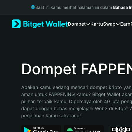
English
Saat ini kamu melihat halaman ini dalam
Bahasa I
日本語
Tiếng Việt
Dompet
Kartu
Swap
Earn
Русский
Español (Latinoamérica)
Türkçe
Italiano
Français
Deutsch
Dompet FAPPE
简体中文
繁體中文
Português (Portugal)
Apakah kamu sedang mencari dompet kripto yang
Bahasa Indonesia
aman untuk FAPPENING kamu? Bitget Wallet akan
ภาษาไทย
pilihan terbaik kamu. Dipercaya oleh 40 juta pen
हिन्दी
dapat dengan bebas menjelajahi Web3 di Bitget Wa
বাংলা
perjalanan kamu sekarang!
Español
Português (Brasil)
Español (Argentina)