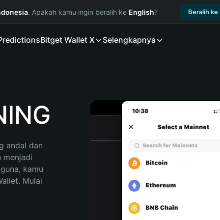
ndonesia
. Apakah kamu ingin beralih ke
English
?
Beralih ke
Predictions
Bitget Wallet X
Selengkapnya
NING
 andal dan 
 menjadi 
gguna, kamu 
llet. Mulai 