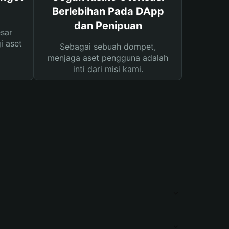
Berlebihan Pada DApp
dan Penipuan
sar
i aset
Sebagai sebuah dompet,
menjaga aset pengguna adalah
inti dari misi kami.