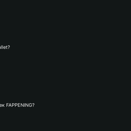
llet?
елек FAPPENING?