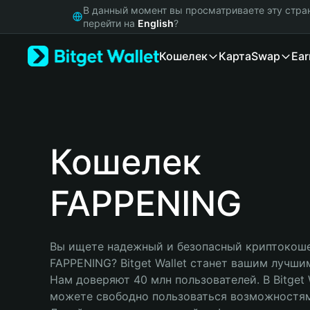
English
В данный момент вы просматриваете эту стра
日本語
перейти на
English
?
Tiếng Việt
Кошелек
Карта
Swap
Ear
Русский
Español (Latinoamérica)
Türkçe
Italiano
Français
Deutsch
Кошелек
简体中文
繁體中文
FAPPENING
Português (Portugal)
Bahasa Indonesia
ภาษาไทย
हिन्दी
Вы ищете надежный и безопасный криптокоше
বাংলা
FAPPENING? Bitget Wallet станет вашим лучши
Español
Нам доверяют 40 млн пользователей. В Bitget W
Português (Brasil)
можете свободно пользоваться возможностям
Español (Argentina)