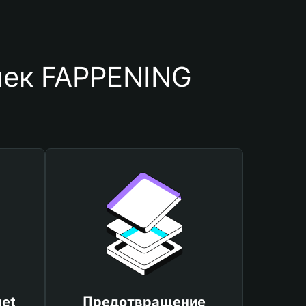
лек FAPPENING
et
Предотвращение