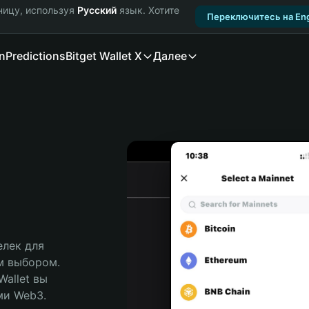
ницу, используя
Русский
язык. Хотите
Переключитесь на Eng
n
Predictions
Bitget Wallet X
Далее
лек для 
м выбором. 
allet вы 
и Web3. 