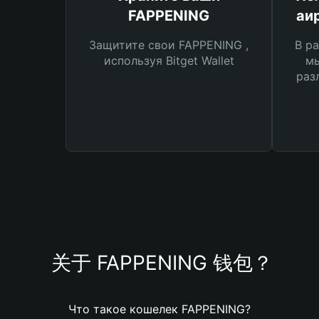
FAPPENING
аи
Защитите свои FAPPENING ,
В ра
используя Bitget Wallet
мы
раз
关于 FAPPENING 钱包？
Что такое кошелек FAPPENING?