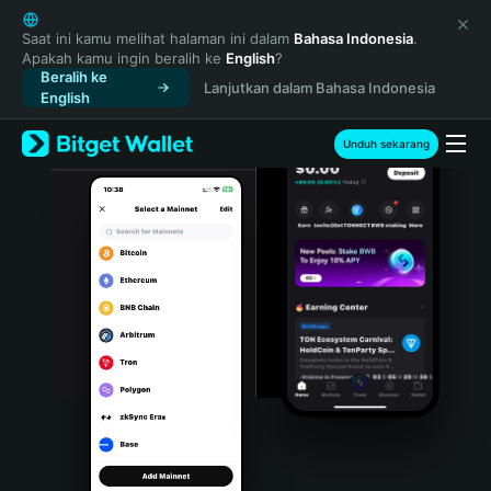
English
日本語
Saat ini kamu melihat halaman ini dalam
Bahasa Indonesia
.
Apakah kamu ingin beralih ke
English
?
Tiếng Việt
Beralih ke
Lanjutkan dalam Bahasa Indonesia
Русский
English
Español (Latinoamérica)
Türkçe
Unduh sekarang
Italiano
Français
Deutsch
简体中文
繁體中文
Português (Portugal)
Bahasa Indonesia
ภาษาไทย
हिन्दी
বাংলা
Español
Português (Brasil)
Español (Argentina)