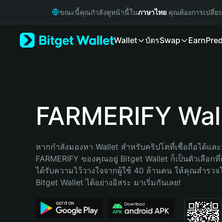
English
ขณะนี้คุณกำลังดูหน้านี้ใน
ภาษาไทย
คุณต้องการเปลี่ย
日本語
Tiếng Việt
Wallet
บัตร
Swap
Earn
Pred
Русский
Español (Latinoamérica)
Türkçe
Italiano
Français
Deutsch
FARMERIFY Wal
简体中文
繁體中文
Português (Portugal)
หากกำลังมองหา Wallet สำหรับคริปโตที่เชื่อถือได้และป
Bahasa Indonesia
FARMERIFY ของคุณอยู่ Bitget Wallet ก็เป็นตัวเลือกที่ด
ภาษาไทย
ได้รับความไว้วางใจจากผู้ใช้ 40 ล้านคน ให้คุณสำรว
हिन्दी
Bitget Wallet ได้อย่างอิสระ มาเริ่มกันเลย!
বাংলা
Español
Português (Brasil)
Español (Argentina)