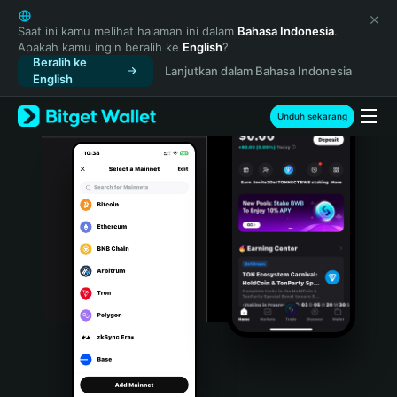
English
日本語
Saat ini kamu melihat halaman ini dalam
Bahasa Indonesia
.
Apakah kamu ingin beralih ke
English
?
Tiếng Việt
Beralih ke
Lanjutkan dalam Bahasa Indonesia
Русский
English
Español (Latinoamérica)
Türkçe
Unduh sekarang
Italiano
Français
Deutsch
简体中文
繁體中文
Português (Portugal)
Bahasa Indonesia
ภาษาไทย
हिन्दी
বাংলা
Español
Português (Brasil)
Español (Argentina)