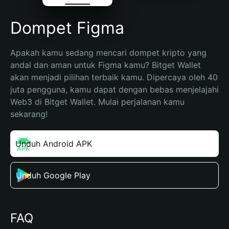
Dompet Figma
Apakah kamu sedang mencari dompet kripto yang 
andal dan aman untuk Figma kamu? Bitget Wallet 
akan menjadi pilihan terbaik kamu. Dipercaya oleh 40 
juta pengguna, kamu dapat dengan bebas menjelajahi 
Web3 di Bitget Wallet. Mulai perjalanan kamu 
sekarang!
Unduh Android APK
Unduh Google Play
FAQ