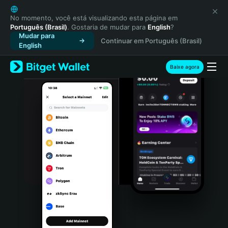
English
日本語
No momento, você está visualizando esta página em
Português (Brasil)
. Gostaria de mudar para
English
?
Tiếng Việt
Mudar para
Continuar em Português (Brasil)
Русский
English
Español (Latinoamérica)
Türkçe
Baixe agora
Italiano
Français
Deutsch
简体中文
繁體中文
Português (Portugal)
Bahasa Indonesia
ภาษาไทย
हिन्दी
বাংলা
Español
Português (Brasil)
Español (Argentina)