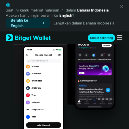
English
日本語
Saat ini kamu melihat halaman ini dalam
Bahasa Indonesia
.
Apakah kamu ingin beralih ke
English
?
Tiếng Việt
Beralih ke
Lanjutkan dalam Bahasa Indonesia
Русский
English
Español (Latinoamérica)
Türkçe
Unduh sekarang
Italiano
Français
Deutsch
简体中文
繁體中文
Português (Portugal)
Bahasa Indonesia
ภาษาไทย
हिन्दी
বাংলা
Español
Português (Brasil)
Español (Argentina)