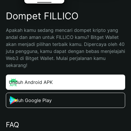
Dompet FILLICO
Apakah kamu sedang mencari dompet kripto yang 
andal dan aman untuk FILLICO kamu? Bitget Wallet 
akan menjadi pilihan terbaik kamu. Dipercaya oleh 40 
juta pengguna, kamu dapat dengan bebas menjelajahi 
Web3 di Bitget Wallet. Mulai perjalanan kamu 
sekarang!
Unduh Android APK
Unduh Google Play
FAQ