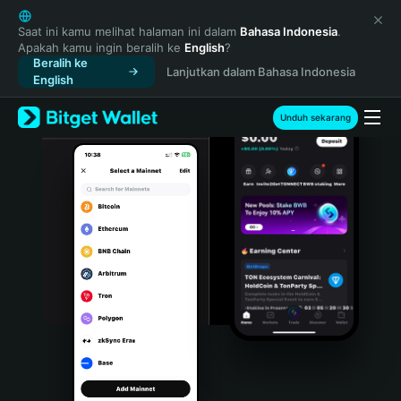
English
日本語
Saat ini kamu melihat halaman ini dalam
Bahasa Indonesia
.
Apakah kamu ingin beralih ke
English
?
Tiếng Việt
Beralih ke
Lanjutkan dalam Bahasa Indonesia
Русский
English
Español (Latinoamérica)
Türkçe
Unduh sekarang
Italiano
Français
Deutsch
简体中文
繁體中文
Português (Portugal)
Bahasa Indonesia
ภาษาไทย
हिन्दी
বাংলা
Español
Português (Brasil)
Español (Argentina)