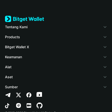
Tentang Kami
Bitget Wallet
Products
Blog
Crypto Card
Bitget Wallet X
Verifikasi keaslian
Stablecoin Earn
Pengembang
Keamanan
Berita kripto
Payfi Crypto
Hubungkan dompet
Dana perlindungan
Alat
Pusat Bantuan
Crypto Swap API
Bitget Wallet Pay
Teknologi keamanan
Beli kripto
Aset
Hubungi Kami
Altcoin Season Index
Listing proyek
Deteksi otorisasi
Arbitrum
Sumber
Sumber merek
Prediction Markets
Deteksi kontrak
Avalanche
Kebijakan Privasi
Karier
DApp
Transfer batch
Bitcoin
Persetujuan Pengguna