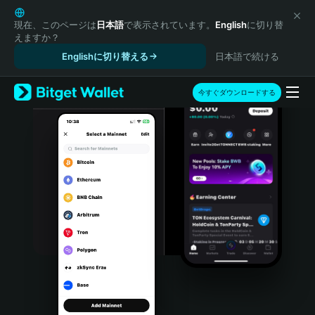
English
日本語
現在、このページは
日本語
で表示されています。
English
に切り替
えますか？
Tiếng Việt
Englishに切り替える
日本語で続ける
Русский
Español (Latinoamérica)
Türkçe
今すぐダウンロードする
Italiano
Français
Deutsch
简体中文
繁體中文
Português (Portugal)
Bahasa Indonesia
ภาษาไทย
हिन्दी
বাংলা
Español
Português (Brasil)
Español (Argentina)