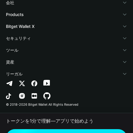
会社
Bitget Walletについて
Products
ブログ
Crypto Card
Bitget Wallet X
アカデミー
Stablecoin Earn
デベロッパー
セキュリティ
暗号資産ニュース
Payfi Crypto
ウォレットを接続
保護基金
ツール
Help Center
Crypto Swap API
Bitget Wallet Pay
セキュリティ技術
暗号資産を購入
資産
お問い合わせ
Altcoin Season Index
プロジェクトを掲載
認証検出
Arbitrum
リーガル
ブランドリソース
Prediction Markets
コントラクト検出
Avalanche
プライバシーポリシー
キャリア
DApp
一括送金
Bitcoin
利用規約
© 2018-2026 Bitget Wallet All Rights Reserved
公式チャンネル認証
Trade
BNB Chain
Risk Disclosure
トークンを1分で理解―アプリで始めよう
RWA
Polygon