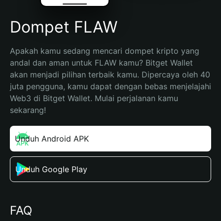
Dompet FLAW
Apakah kamu sedang mencari dompet kripto yang 
andal dan aman untuk FLAW kamu? Bitget Wallet 
akan menjadi pilihan terbaik kamu. Dipercaya oleh 40 
juta pengguna, kamu dapat dengan bebas menjelajahi 
Web3 di Bitget Wallet. Mulai perjalanan kamu 
sekarang!
Unduh Android APK
Unduh Google Play
FAQ