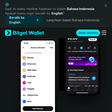
English
日本語
Saat ini kamu melihat halaman ini dalam
Bahasa Indonesia
.
Apakah kamu ingin beralih ke
English
?
Tiếng Việt
Beralih ke
Lanjutkan dalam Bahasa Indonesia
Русский
English
Español (Latinoamérica)
Türkçe
Unduh sekarang
Italiano
Français
Deutsch
简体中文
繁體中文
Português (Portugal)
Bahasa Indonesia
ภาษาไทย
हिन्दी
বাংলা
Español
Português (Brasil)
Español (Argentina)