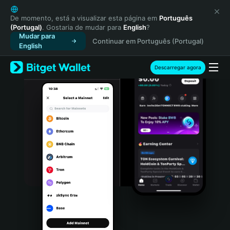
English
日本語
De momento, está a visualizar esta página em
Português
(Portugal)
. Gostaria de mudar para
English
?
Tiếng Việt
Mudar para
Continuar em Português (Portugal)
Русский
English
Español (Latinoamérica)
Türkçe
Descarregar agora
Italiano
Français
Deutsch
简体中文
繁體中文
Português (Portugal)
Bahasa Indonesia
ภาษาไทย
हिन्दी
বাংলা
Español
Português (Brasil)
Español (Argentina)