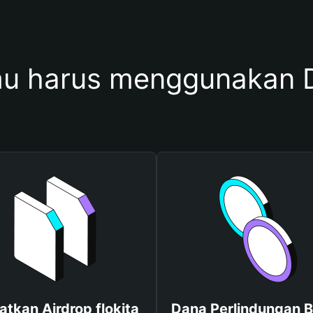
 harus menggunakan D
tkan Airdrop flokita
Dana Perlindungan B