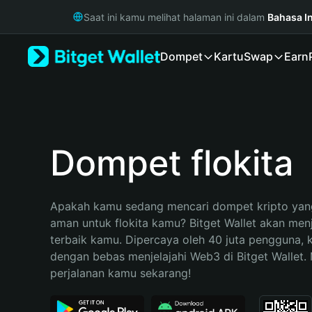
English
Saat ini kamu melihat halaman ini dalam
Bahasa I
日本語
Tiếng Việt
Dompet
Kartu
Swap
Earn
Русский
Español (Latinoamérica)
Türkçe
Italiano
Français
Deutsch
Dompet flokita
简体中文
繁體中文
Português (Portugal)
Apakah kamu sedang mencari dompet kripto yang
Bahasa Indonesia
aman untuk flokita kamu? Bitget Wallet akan menja
ภาษาไทย
terbaik kamu. Dipercaya oleh 40 juta pengguna, 
हिन्दी
dengan bebas menjelajahi Web3 di Bitget Wallet. M
বাংলা
perjalanan kamu sekarang!
Español
Português (Brasil)
Español (Argentina)