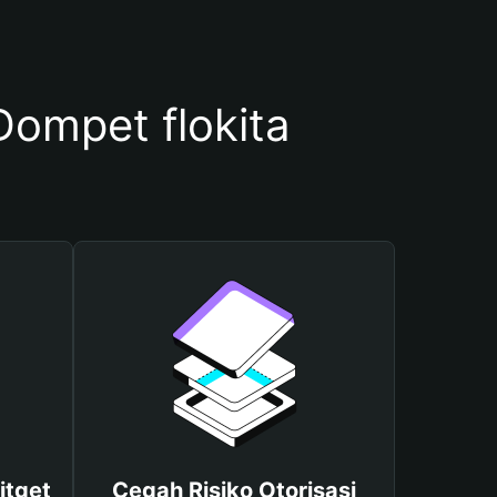
ompet flokita
itget
Cegah Risiko Otorisasi