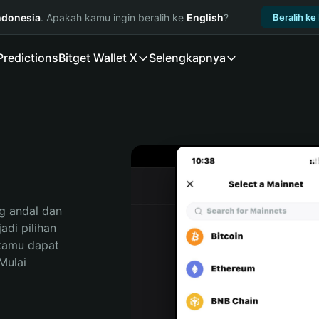
ndonesia
. Apakah kamu ingin beralih ke
English
?
Beralih ke
Predictions
Bitget Wallet X
Selengkapnya
 andal dan 
di pilihan 
kamu dapat 
ulai 