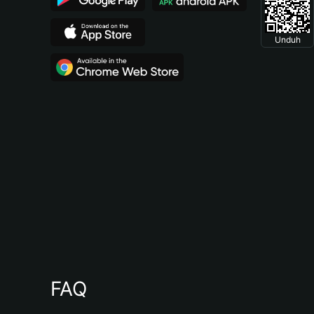
Unduh
FAQ