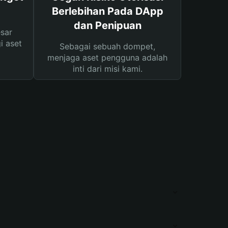
Berlebihan Pada DApp
dan Penipuan
sar
i aset
Sebagai sebuah dompet,
menjaga aset pengguna adalah
inti dari misi kami.