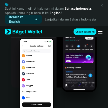
English
日本語
Saat ini kamu melihat halaman ini dalam
Bahasa Indonesia
.
Apakah kamu ingin beralih ke
English
?
Tiếng Việt
Beralih ke
Lanjutkan dalam Bahasa Indonesia
Русский
English
Español (Latinoamérica)
Türkçe
Unduh sekarang
Italiano
Français
Deutsch
简体中文
繁體中文
Português (Portugal)
Bahasa Indonesia
ภาษาไทย
हिन्दी
বাংলা
Español
Português (Brasil)
Español (Argentina)