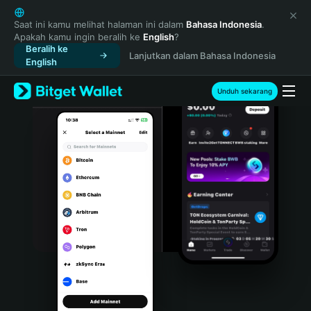
English
日本語
Saat ini kamu melihat halaman ini dalam
Bahasa Indonesia
.
Apakah kamu ingin beralih ke
English
?
Tiếng Việt
Beralih ke
Lanjutkan dalam Bahasa Indonesia
Русский
English
Español (Latinoamérica)
Türkçe
Unduh sekarang
Italiano
Français
Deutsch
简体中文
繁體中文
Português (Portugal)
Bahasa Indonesia
ภาษาไทย
हिन्दी
বাংলা
Español
Português (Brasil)
Español (Argentina)