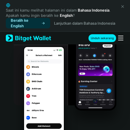
English
日本語
Saat ini kamu melihat halaman ini dalam
Bahasa Indonesia
.
Apakah kamu ingin beralih ke
English
?
Tiếng Việt
Beralih ke
Lanjutkan dalam Bahasa Indonesia
Русский
English
Español (Latinoamérica)
Türkçe
Unduh sekarang
Italiano
Français
Deutsch
简体中文
繁體中文
Português (Portugal)
Bahasa Indonesia
ภาษาไทย
हिन्दी
বাংলা
Español
Português (Brasil)
Español (Argentina)