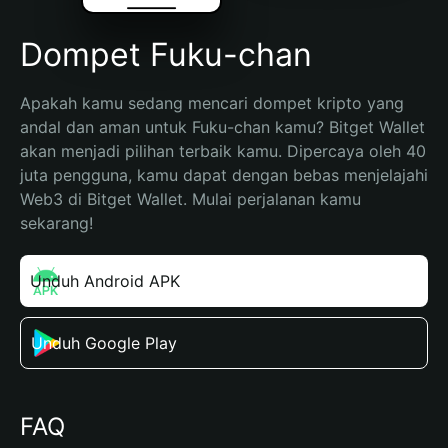
Dompet Fuku-chan
Apakah kamu sedang mencari dompet kripto yang 
andal dan aman untuk Fuku-chan kamu? Bitget Wallet 
akan menjadi pilihan terbaik kamu. Dipercaya oleh 40 
juta pengguna, kamu dapat dengan bebas menjelajahi 
Web3 di Bitget Wallet. Mulai perjalanan kamu 
sekarang!
Unduh Android APK
Unduh Google Play
FAQ