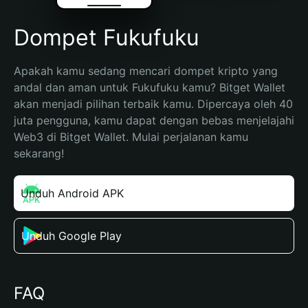
Dompet Fukufuku
Apakah kamu sedang mencari dompet kripto yang 
andal dan aman untuk Fukufuku kamu? Bitget Wallet 
akan menjadi pilihan terbaik kamu. Dipercaya oleh 40 
juta pengguna, kamu dapat dengan bebas menjelajahi 
Web3 di Bitget Wallet. Mulai perjalanan kamu 
sekarang!
Unduh Android APK
Unduh Google Play
FAQ