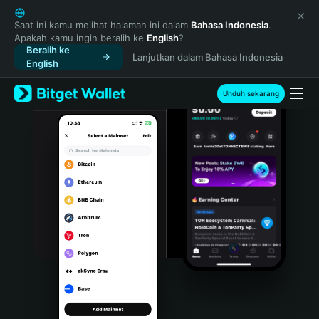
English
日本語
Saat ini kamu melihat halaman ini dalam
Bahasa Indonesia
.
Apakah kamu ingin beralih ke
English
?
Tiếng Việt
Beralih ke
Lanjutkan dalam Bahasa Indonesia
Русский
English
Español (Latinoamérica)
Türkçe
Unduh sekarang
Italiano
Français
Deutsch
简体中文
繁體中文
Português (Portugal)
Bahasa Indonesia
ภาษาไทย
हिन्दी
বাংলা
Español
Português (Brasil)
Español (Argentina)