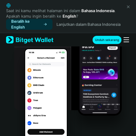
English
日本語
Saat ini kamu melihat halaman ini dalam
Bahasa Indonesia
.
Apakah kamu ingin beralih ke
English
?
Tiếng Việt
Beralih ke
Lanjutkan dalam Bahasa Indonesia
Русский
English
Español (Latinoamérica)
Türkçe
Unduh sekarang
Italiano
Français
Deutsch
简体中文
繁體中文
Português (Portugal)
Bahasa Indonesia
ภาษาไทย
हिन्दी
বাংলা
Español
Português (Brasil)
Español (Argentina)