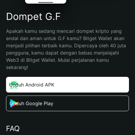
Dompet G.F
Apakah kamu sedang mencari dompet kripto yang 
andal dan aman untuk G.F kamu? Bitget Wallet akan 
menjadi pilihan terbaik kamu. Dipercaya oleh 40 juta 
pengguna, kamu dapat dengan bebas menjelajahi 
Web3 di Bitget Wallet. Mulai perjalanan kamu 
sekarang!
Unduh Android APK
Unduh Google Play
FAQ