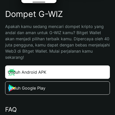
Dompet G-WIZ
Apakah kamu sedang mencari dompet kripto yang 
andal dan aman untuk G-WIZ kamu? Bitget Wallet 
akan menjadi pilihan terbaik kamu. Dipercaya oleh 40 
juta pengguna, kamu dapat dengan bebas menjelajahi 
Web3 di Bitget Wallet. Mulai perjalanan kamu 
sekarang!
Unduh Android APK
Unduh Google Play
FAQ