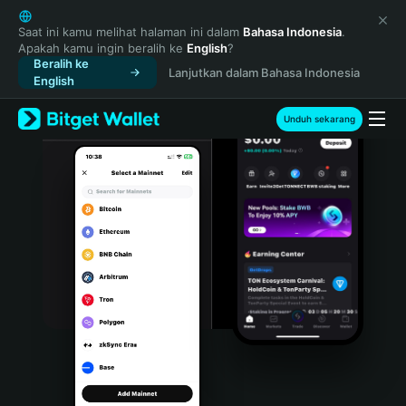
English
日本語
Saat ini kamu melihat halaman ini dalam
Bahasa Indonesia
.
Apakah kamu ingin beralih ke
English
?
Tiếng Việt
Beralih ke
Lanjutkan dalam Bahasa Indonesia
Русский
English
Español (Latinoamérica)
Türkçe
Unduh sekarang
Italiano
Français
Deutsch
简体中文
繁體中文
Português (Portugal)
Bahasa Indonesia
ภาษาไทย
हिन्दी
বাংলা
Español
Português (Brasil)
Español (Argentina)