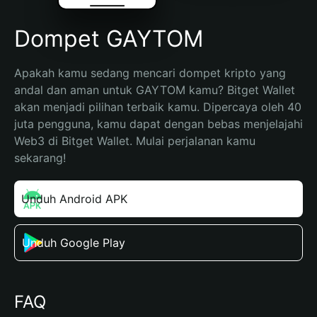
Dompet GAYTOM
Apakah kamu sedang mencari dompet kripto yang 
andal dan aman untuk GAYTOM kamu? Bitget Wallet 
akan menjadi pilihan terbaik kamu. Dipercaya oleh 40 
juta pengguna, kamu dapat dengan bebas menjelajahi 
Web3 di Bitget Wallet. Mulai perjalanan kamu 
sekarang!
Unduh Android APK
Unduh Google Play
FAQ