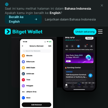
English
日本語
Saat ini kamu melihat halaman ini dalam
Bahasa Indonesia
.
Apakah kamu ingin beralih ke
English
?
Tiếng Việt
Beralih ke
Lanjutkan dalam Bahasa Indonesia
Русский
English
Español (Latinoamérica)
Türkçe
Unduh sekarang
Italiano
Français
Deutsch
简体中文
繁體中文
Português (Portugal)
Bahasa Indonesia
ภาษาไทย
हिन्दी
বাংলা
Español
Português (Brasil)
Español (Argentina)