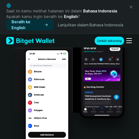
English
日本語
Saat ini kamu melihat halaman ini dalam
Bahasa Indonesia
.
Apakah kamu ingin beralih ke
English
?
Tiếng Việt
Beralih ke
Lanjutkan dalam Bahasa Indonesia
Русский
English
Español (Latinoamérica)
Türkçe
Unduh sekarang
Italiano
Français
Deutsch
简体中文
繁體中文
Português (Portugal)
Bahasa Indonesia
ภาษาไทย
हिन्दी
বাংলা
Español
Português (Brasil)
Español (Argentina)