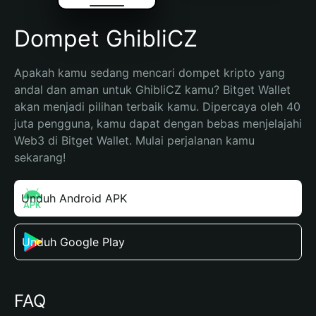
Dompet GhibliCZ
Apakah kamu sedang mencari dompet kripto yang 
andal dan aman untuk GhibliCZ kamu? Bitget Wallet 
akan menjadi pilihan terbaik kamu. Dipercaya oleh 40 
juta pengguna, kamu dapat dengan bebas menjelajahi 
Web3 di Bitget Wallet. Mulai perjalanan kamu 
sekarang!
Unduh Android APK
Unduh Google Play
FAQ