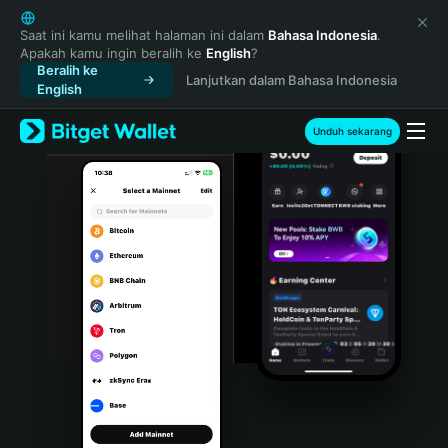
English
日本語
Saat ini kamu melihat halaman ini dalam
Bahasa Indonesia
.
Apakah kamu ingin beralih ke
English
?
Tiếng Việt
Beralih ke
Lanjutkan dalam Bahasa Indonesia
Русский
English
Español (Latinoamérica)
Türkçe
Unduh sekarang
Italiano
Français
Deutsch
简体中文
繁體中文
Português (Portugal)
Bahasa Indonesia
ภาษาไทย
हिन्दी
বাংলা
Español
Português (Brasil)
Español (Argentina)