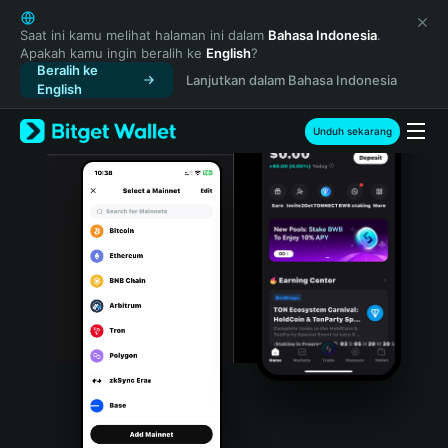
English
日本語
Saat ini kamu melihat halaman ini dalam
Bahasa Indonesia
.
Apakah kamu ingin beralih ke
English
?
Tiếng Việt
Beralih ke
Lanjutkan dalam Bahasa Indonesia
Русский
English
Español (Latinoamérica)
Türkçe
Unduh sekarang
Italiano
Français
Deutsch
简体中文
繁體中文
Português (Portugal)
Bahasa Indonesia
ภาษาไทย
हिन्दी
বাংলা
Español
Português (Brasil)
Español (Argentina)