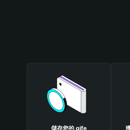
儲存您的 gife
獲