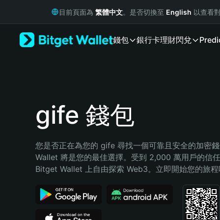
English
目前頁面為
繁體中文
。是否切換至
English
以查看對
日本語
Tiếng Việt
錢包
銀行卡
理財
閃兌
Predi
Русский
Español (Latinoamérica)
Türkçe
Italiano
Français
Deutsch
gife 錢包
简体中文
繁體中文
Português (Portugal)
您是否正在為您的 gife 尋找一個可靠且安全的加密錢包？
Bahasa Indonesia
Wallet 將是您的最佳選擇。受到 2,000 萬用戶的信
ภาษาไทย
Bitget Wallet 上自由探索 Web3。立即開始您的旅
हिन्दी
বাংলা
Español
Português (Brasil)
Español (Argentina)