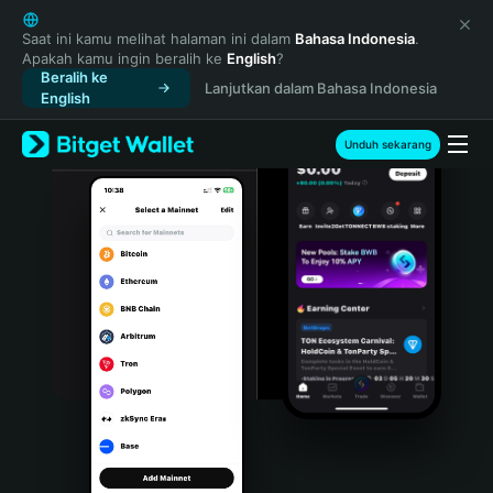
English
日本語
Saat ini kamu melihat halaman ini dalam
Bahasa Indonesia
.
Apakah kamu ingin beralih ke
English
?
Tiếng Việt
Beralih ke
Lanjutkan dalam Bahasa Indonesia
Русский
English
Español (Latinoamérica)
Türkçe
Unduh sekarang
Italiano
Français
Deutsch
简体中文
繁體中文
Português (Portugal)
Bahasa Indonesia
ภาษาไทย
हिन्दी
বাংলা
Español
Português (Brasil)
Español (Argentina)