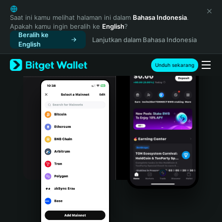
English
日本語
Saat ini kamu melihat halaman ini dalam
Bahasa Indonesia
.
Apakah kamu ingin beralih ke
English
?
Tiếng Việt
Beralih ke
Lanjutkan dalam Bahasa Indonesia
Русский
English
Español (Latinoamérica)
Türkçe
Unduh sekarang
Italiano
Français
Deutsch
简体中文
繁體中文
Português (Portugal)
Bahasa Indonesia
ภาษาไทย
हिन्दी
বাংলা
Español
Português (Brasil)
Español (Argentina)