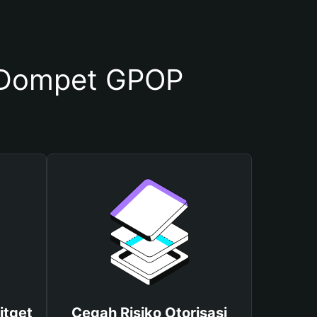
 Dompet GPOP
itget
Cegah Risiko Otorisasi