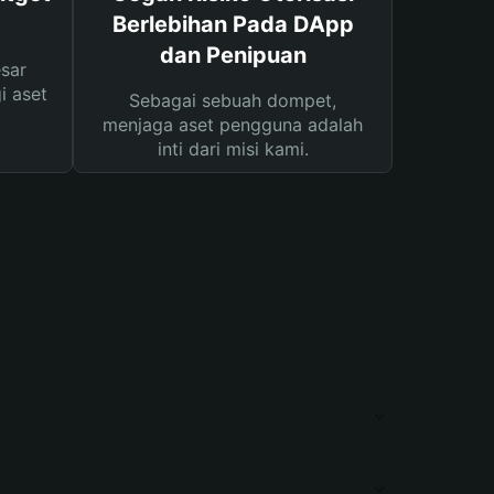
Berlebihan Pada DApp
dan Penipuan
sar
i aset
Sebagai sebuah dompet,
menjaga aset pengguna adalah
inti dari misi kami.