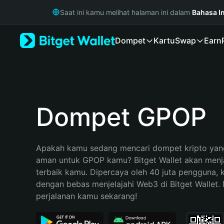
English
Saat ini kamu melihat halaman ini dalam
Bahasa I
日本語
Tiếng Việt
Dompet
Kartu
Swap
Earn
Русский
Español (Latinoamérica)
Türkçe
Italiano
Français
Deutsch
Dompet GPOP
简体中文
繁體中文
Português (Portugal)
Apakah kamu sedang mencari dompet kripto yang
Bahasa Indonesia
aman untuk GPOP kamu? Bitget Wallet akan menjad
ภาษาไทย
terbaik kamu. Dipercaya oleh 40 juta pengguna, 
हिन्दी
dengan bebas menjelajahi Web3 di Bitget Wallet. M
বাংলা
perjalanan kamu sekarang!
Español
Português (Brasil)
Español (Argentina)