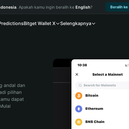
ndonesia
. Apakah kamu ingin beralih ke
English
?
Beralih ke
Predictions
Bitget Wallet X
Selengkapnya
 andal dan 
i pilihan 
kamu dapat 
ulai 