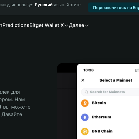
ницу, используя
Русский
язык. Хотите
Переключитесь на Eng
n
Predictions
Bitget Wallet X
Далее
лек для 
ором. Нам 
t вы можете 
Давайте 