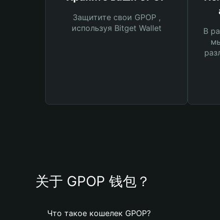
Защитите свои GPOP ,
используя Bitget Wallet
В ра
мы
раз
关于 GPOP 钱包？
Что такое кошелек GPOP?