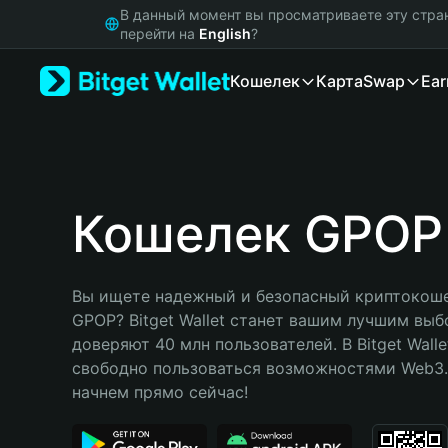
English
В данный момент вы просматриваете эту стра
日本語
перейти на
English
?
Tiếng Việt
Кошелек
Карта
Swap
Ear
Русский
Español (Latinoamérica)
Türkçe
Italiano
Français
Deutsch
Кошелек GPOP
简体中文
繁體中文
Português (Portugal)
Вы ищете надежный и безопасный криптокоше
Bahasa Indonesia
GPOP? Bitget Wallet станет вашим лучшим выб
ภาษาไทย
доверяют 40 млн пользователей. В Bitget Walle
हिन्दी
свободно пользоваться возможностями Web3. 
বাংলা
начнем прямо сейчас!
Español
Português (Brasil)
Español (Argentina)