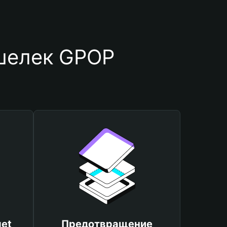
ошелек GPOP
et
Предотвращение