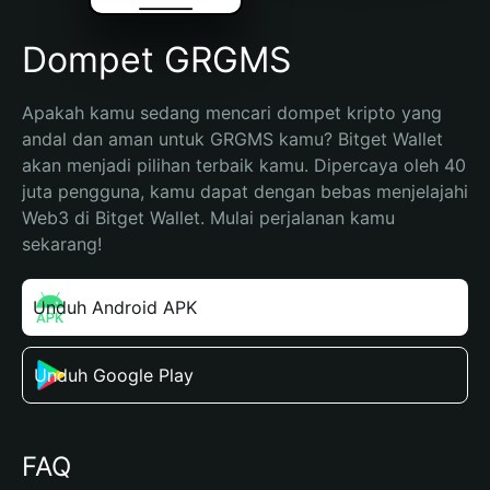
Dompet GRGMS
Apakah kamu sedang mencari dompet kripto yang 
andal dan aman untuk GRGMS kamu? Bitget Wallet 
akan menjadi pilihan terbaik kamu. Dipercaya oleh 40 
juta pengguna, kamu dapat dengan bebas menjelajahi 
Web3 di Bitget Wallet. Mulai perjalanan kamu 
sekarang!
Unduh Android APK
Unduh Google Play
FAQ