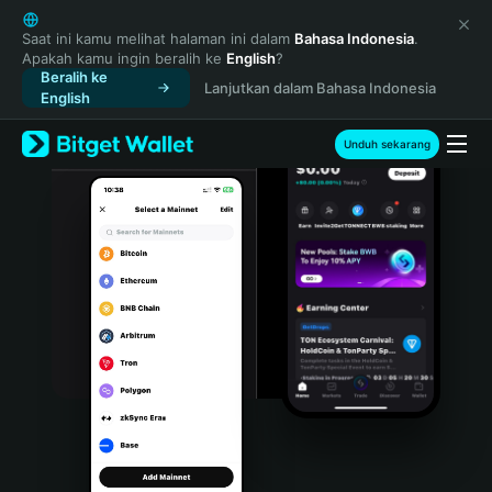
English
日本語
Saat ini kamu melihat halaman ini dalam
Bahasa Indonesia
.
Apakah kamu ingin beralih ke
English
?
Tiếng Việt
Beralih ke
Lanjutkan dalam Bahasa Indonesia
Русский
English
Español (Latinoamérica)
Türkçe
Unduh sekarang
Italiano
Français
Deutsch
简体中文
繁體中文
Português (Portugal)
Bahasa Indonesia
ภาษาไทย
हिन्दी
বাংলা
Español
Português (Brasil)
Español (Argentina)