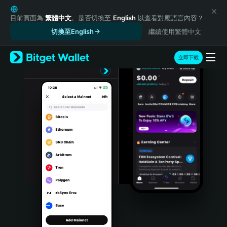
English
日本語
目前頁面為
繁體中文
。是否切換至
English
以查看對應語言內容？
Tiếng Việt
切換至English
繼續使用繁體中文
Русский
Español (Latinoamérica)
立即下載
Türkçe
Italiano
Français
Deutsch
简体中文
繁體中文
Português (Portugal)
Bahasa Indonesia
ภาษาไทย
हिन्दी
বাংলা
Español
Português (Brasil)
Español (Argentina)