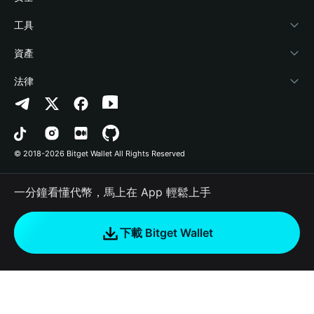
加密資訊
Payfi Crypto
連接錢包
風險保障基金
工具
幫助中心
Crypto Swap API
Bitget Wallet Pay
安全防護技術
快捷買幣
資產
‌聯繫我們
Altcoin Season Index
合作上架
授權檢測
Arbitrum
法律
品牌資源
Prediction Markets
合約檢測
Avalanche
隱私協議
工作機會
DApp
批次轉帳
Bitcoin
用戶使用協議
© 2018-2026 Bitget Wallet All Rights Reserved
官方渠道驗證
Trade
BNB Chain
Risk Disclosure
一分鐘看懂代幣，馬上在 App 輕鬆上手
RWA
Polygon
如何購買加密貨幣
下載 Bitget Wallet