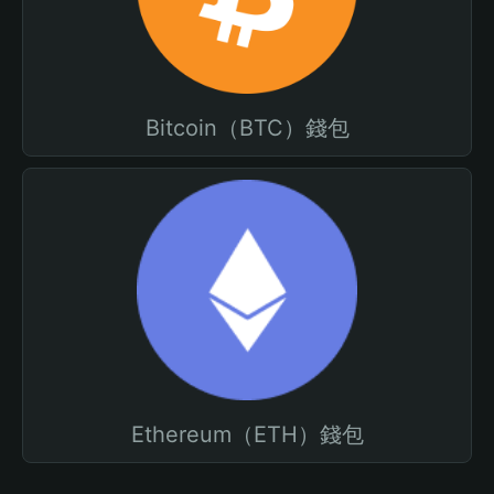
Bitcoin（BTC）錢包
Ethereum（ETH）錢包