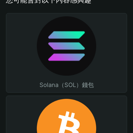
Solana（SOL）錢包