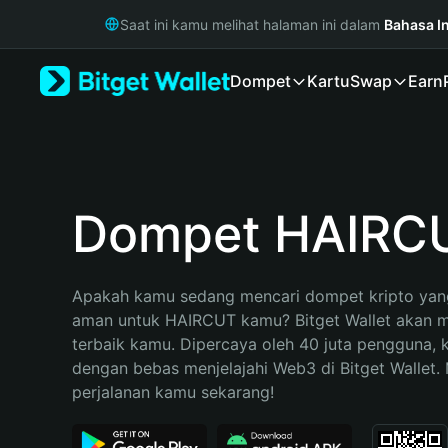
English
Saat ini kamu melihat halaman ini dalam
Bahasa I
日本語
Tiếng Việt
Dompet
Kartu
Swap
Earn
Русский
Español (Latinoamérica)
Türkçe
Italiano
Français
Deutsch
Dompet HAIRC
简体中文
繁體中文
Português (Portugal)
Apakah kamu sedang mencari dompet kripto yang
Bahasa Indonesia
aman untuk HAIRCUT kamu? Bitget Wallet akan men
ภาษาไทย
terbaik kamu. Dipercaya oleh 40 juta pengguna, 
हिन्दी
dengan bebas menjelajahi Web3 di Bitget Wallet. M
বাংলা
perjalanan kamu sekarang!
Español
Português (Brasil)
Español (Argentina)