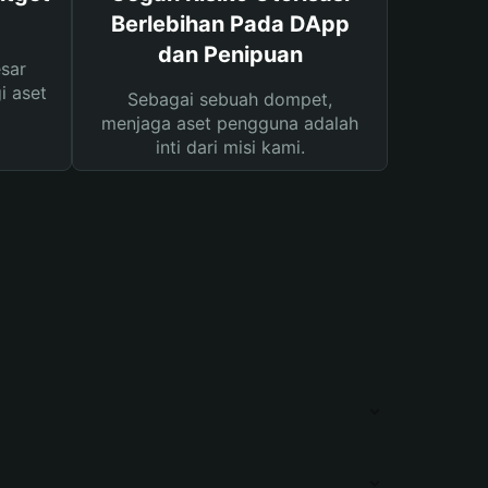
Berlebihan Pada DApp
dan Penipuan
sar
i aset
Sebagai sebuah dompet,
menjaga aset pengguna adalah
inti dari misi kami.