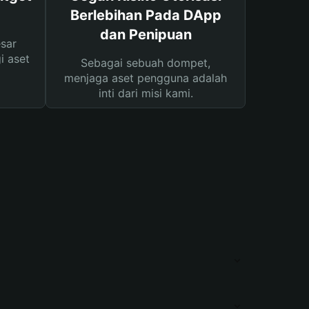
Berlebihan Pada DApp
dan Penipuan
sar
i aset
Sebagai sebuah dompet,
menjaga aset pengguna adalah
inti dari misi kami.