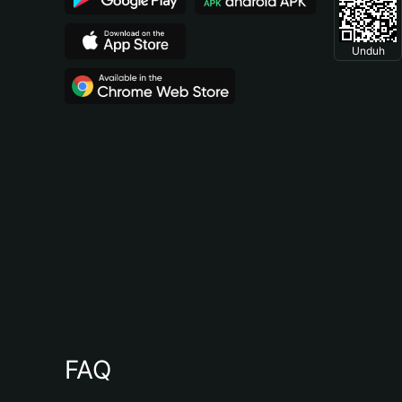
Unduh
FAQ