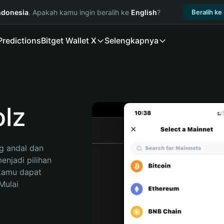
ndonesia
. Apakah kamu ingin beralih ke
English
?
Beralih ke
Predictions
Bitget Wallet X
Selengkapnya
lz
 andal dan 
njadi pilihan 
kamu dapat 
ulai 