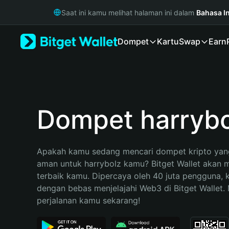
English
Saat ini kamu melihat halaman ini dalam
Bahasa I
日本語
Tiếng Việt
Dompet
Kartu
Swap
Earn
Русский
Español (Latinoamérica)
Türkçe
Italiano
Français
Deutsch
Dompet harrybo
简体中文
繁體中文
Português (Portugal)
Apakah kamu sedang mencari dompet kripto yang
Bahasa Indonesia
aman untuk harrybolz kamu? Bitget Wallet akan me
ภาษาไทย
terbaik kamu. Dipercaya oleh 40 juta pengguna, 
हिन्दी
dengan bebas menjelajahi Web3 di Bitget Wallet. M
বাংলা
perjalanan kamu sekarang!
Español
Português (Brasil)
Español (Argentina)