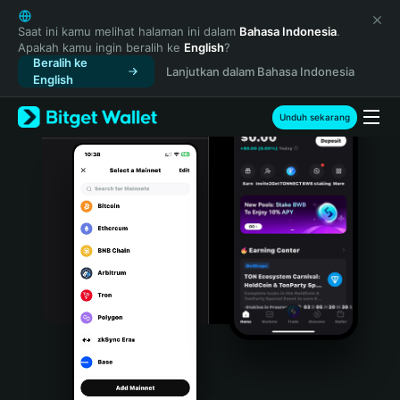
English
日本語
Saat ini kamu melihat halaman ini dalam
Bahasa Indonesia
.
Apakah kamu ingin beralih ke
English
?
Tiếng Việt
Beralih ke
Lanjutkan dalam Bahasa Indonesia
Русский
English
Español (Latinoamérica)
Türkçe
Unduh sekarang
Italiano
Français
Deutsch
简体中文
繁體中文
Português (Portugal)
Bahasa Indonesia
ภาษาไทย
हिन्दी
বাংলা
Español
Português (Brasil)
Español (Argentina)