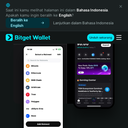
English
日本語
Saat ini kamu melihat halaman ini dalam
Bahasa Indonesia
.
Apakah kamu ingin beralih ke
English
?
Tiếng Việt
Beralih ke
Lanjutkan dalam Bahasa Indonesia
Русский
English
Español (Latinoamérica)
Türkçe
Unduh sekarang
Italiano
Français
Deutsch
简体中文
繁體中文
Português (Portugal)
Bahasa Indonesia
ภาษาไทย
हिन्दी
বাংলা
Español
Português (Brasil)
Español (Argentina)